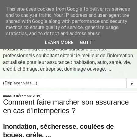
This site uses cookies from Google to deliver its services
and to analyze traffic. Your IP address and user-agent are
shared with Google along with performance and security
metrics to ensure quality of service, generate usage
Assurance pret Blog
statistics, and to detect and address abuse.
LEARN MORE
GOT IT
Assurance blog est dédié aux particuliers et aux
professionnels souhaitant obtenir le meilleur de l'information
actualisée pour leur assurance : habitation, auto, santé, vie,
crédit, chômage, entreprise, dommage ouvrage, ...
▼
mardi 3 décembre 2019
Comment faire marcher son assurance
en cas d'intempéries ?
Inondation, sécheresse, coulées de
boues, grêle, ...