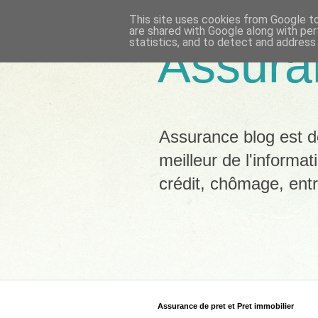
This site uses cookies from Google to 
are shared with Google along with per
statistics, and to detect and address
Assura
Assurance blog est dé
meilleur de l'informat
crédit, chômage, ent
Assurance de pret et Pret immobilier