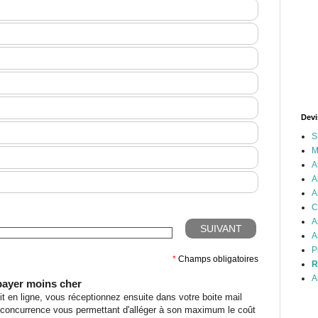
Devi
S
M
A
A
A
C
A
A
P
R
A
 payer moins cher
it en ligne, vous réceptionnez ensuite dans votre boite mail
e concurrence vous permettant d'alléger à son maximum le coût