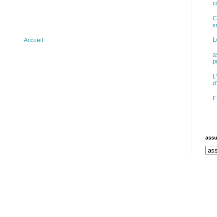
c
C
i
L
Accueil
a
p
L
d
E
assu