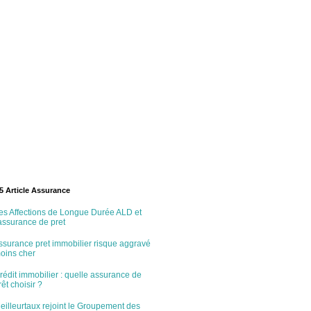
5 Article Assurance
es Affections de Longue Durée ALD et
'assurance de pret
ssurance pret immobilier risque aggravé
oins cher
rédit immobilier : quelle assurance de
rêt choisir ?
eilleurtaux rejoint le Groupement des