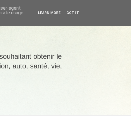
 user-agent
nerate usage
LEARN MORE
GOT IT
souhaitant obtenir le
ion, auto, santé, vie,