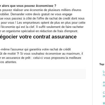
er alors que vous pouvez économisez ?
s pouvez réaliser une économie de plusieurs milliers d'euros
mobilier. Demander votre devis gratuit ne vous engage
 vous passiez à côté de l'offre de rachat de credit dont nous
s pour vous ! Les emprunteurs optent de plus en plus pour cette
l'économie qui est la clef. Il suffit seulement de faire racheter
r un organisme spécialisé en réduction de frais d'emprunt.
égocier votre contrat assurance
même l'assureur qui garantira votre rachat de crédit
oût de moitié ?! Si vous souhaitez économiser au maximum, il
er en assurance de prêt : celui-ci vous proposera la meilleure
vos attentes.
Top 
L
l
a
m
C
p
M