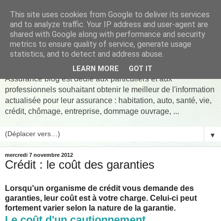
This site uses cookies from Google to deliver its services
and to analyze traffic. Your IP address and user-agent are
shared with Google along with performance and security
metrics to ensure quality of service, generate usage
Assurance pret Blog
statistics, and to detect and address abuse.
LEARN MORE
GOT IT
Assurance blog est dédié aux particuliers et aux
professionnels souhaitant obtenir le meilleur de l'information
actualisée pour leur assurance : habitation, auto, santé, vie,
crédit, chômage, entreprise, dommage ouvrage, ...
▼
mercredi 7 novembre 2012
Crédit : le coût des garanties
Lorsqu'un organisme de crédit vous demande des
garanties, leur coût est à votre charge. Celui-ci peut
fortement varier selon la nature de la garantie.
Le coût d'un cautionnement