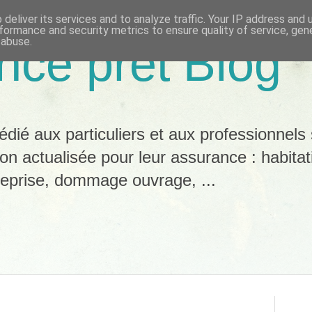
deliver its services and to analyze traffic. Your IP address and
formance and security metrics to ensure quality of service, ge
 abuse.
nce pret Blog
dié aux particuliers et aux professionnels 
ion actualisée pour leur assurance : habitat
reprise, dommage ouvrage, ...