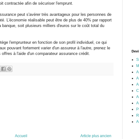
 contractée afin de sécuriser l'emprunt.
'assurance peut s'avérer très avantageux pour les personnes de
é. L'économie réalisable peut être de plus de 40% par rapport
banque, soit plusieurs milliers d'euros sur le coût total du
ège l'emprunteur en fonction de son profil individuel, ce qui
ux pouvant fortement varier d'un assureur à l'autre, prenez le
Devi
offres à l'aide d'un comparateur assurance crédit.
S
M
A
A
A
C
A
A
P
R
A
Accueil
Article plus ancien