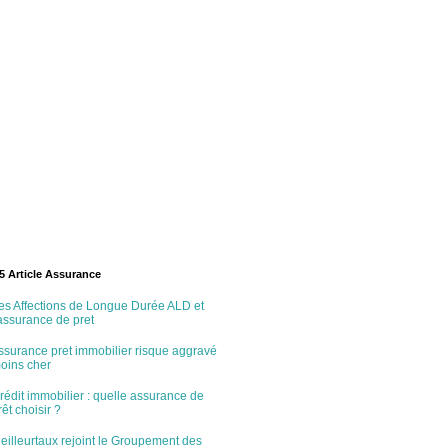
5 Article Assurance
es Affections de Longue Durée ALD et
'assurance de pret
ssurance pret immobilier risque aggravé
oins cher
rédit immobilier : quelle assurance de
rêt choisir ?
eilleurtaux rejoint le Groupement des