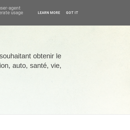
 user-agent
nerate usage
LEARN MORE
GOT IT
souhaitant obtenir le
ion, auto, santé, vie,