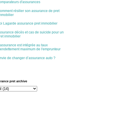
omparateurs d'assurances
omment résilier son assurance de pret
mmobilier
oi Lagarde assurance pret immobilier
ssurance décès et cas de suicide pour un
ret immobilier
'assurance est intégrée au taux
'endettement maximum de l'emprunteur
nvie de changer d’assurance auto ?
rance pret archive