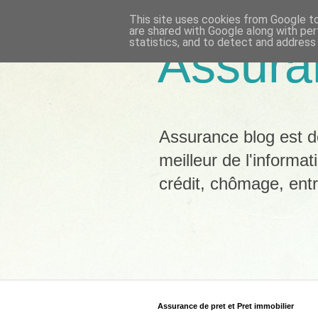
This site uses cookies from Google to 
are shared with Google along with per
statistics, and to detect and address
Assura
Assurance blog est dé
meilleur de l'informat
crédit, chômage, ent
Assurance de pret et Pret immobilier