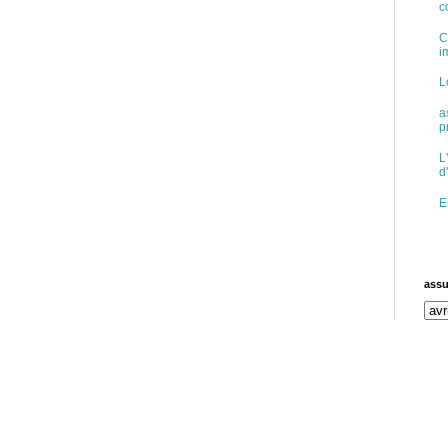
c
C
i
L
a
p
L
d
E
assu