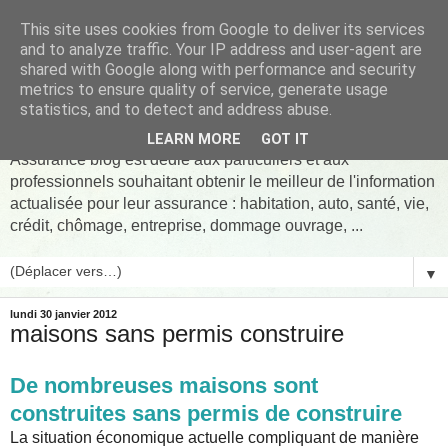
This site uses cookies from Google to deliver its services
and to analyze traffic. Your IP address and user-agent are
shared with Google along with performance and security
metrics to ensure quality of service, generate usage
Assurance pret Blog
statistics, and to detect and address abuse.
LEARN MORE
GOT IT
Assurance blog est dédié aux particuliers et aux
professionnels souhaitant obtenir le meilleur de l'information
actualisée pour leur assurance : habitation, auto, santé, vie,
crédit, chômage, entreprise, dommage ouvrage, ...
▼
lundi 30 janvier 2012
maisons sans permis construire
De nombreuses maisons sont
construites sans permis de construire
La situation économique actuelle compliquant de manière