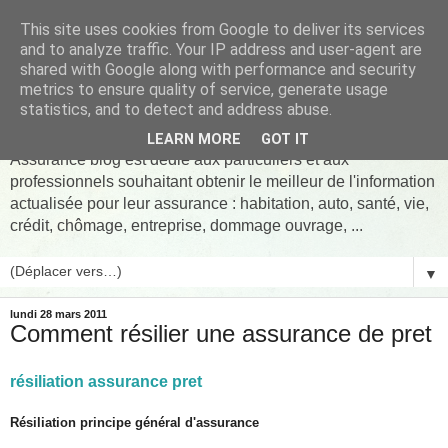
This site uses cookies from Google to deliver its services
and to analyze traffic. Your IP address and user-agent are
shared with Google along with performance and security
metrics to ensure quality of service, generate usage
Assurance pret Blog
statistics, and to detect and address abuse.
LEARN MORE
GOT IT
Assurance blog est dédié aux particuliers et aux
professionnels souhaitant obtenir le meilleur de l'information
actualisée pour leur assurance : habitation, auto, santé, vie,
crédit, chômage, entreprise, dommage ouvrage, ...
▼
lundi 28 mars 2011
Comment résilier une assurance de pret
résiliation assurance pret
Résiliation principe général d'assurance